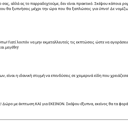
 σας, αλλά ας το παρραδεχτούμε, δεν είναι πρακτικό. Σκέψου κάποια ρομα
υ θα ξυπνήσεις μέχρι την ώρα που θα ξαπλώσεις για ύπνο! Δε νομίζω! Γ
ύπω! Γιατί λοιπόν να μην εκμεταλλευτείς τις εκπτώσεις ώστε να αγοράσει
και μεγέθη!
ν, είναι η ιδανική στιγμή να επενδύσεις σε χειμερινά είδη που χρειάζεσα
αι! Δώρο με έκπτωση ΚΑΙ για ΕΚΕΙΝΟΝ. Σκέψου έξυπνα, εκείνος θα τα φοράε