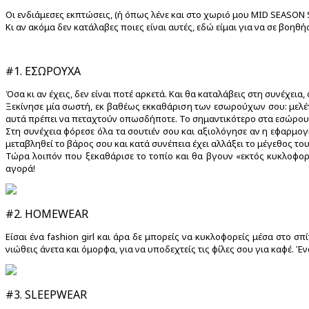
Οι ενδιάμεσες εκπτώσεις, (ή όπως λένε και στο χωριό μου MID SEASON SA
Κι αν ακόμα δεν κατάλαβες ποιες είναι αυτές, εδώ είμαι για να σε βοηθή
#1. ΕΣΩΡΟΥΧΑ
Όσα κι αν έχεις, δεν είναι ποτέ αρκετά. Και θα καταλάβεις στη συνέχεια, 
Ξεκίνησε μία σωστή, εκ βαθέως εκκαθάριση των εσωρούχων σου: μελέτ
αυτά πρέπει να πεταχτούν οπωσδήποτε. Το σημαντικότερο στα εσώρουχ
Στη συνέχεια φόρεσε όλα τα σουτιέν σου και αξιολόγησε αν η εφαρμογ
μεταβληθεί το βάρος σου και κατά συνέπεια έχει αλλάξει το μέγεθος το
Τώρα λοιπόν που ξεκαθάρισε το τοπίο και θα βγουν «εκτός κυκλοφορί
αγορά!
#2. HOMEWEAR
Είσαι ένα fashion girl και άρα δε μπορείς να κυκλοφορείς μέσα στο σ
νιώθεις άνετα και όμορφα, για να υποδεχτείς τις φίλες σου για καφέ. Ένα 
#3. SLEEPWEAR