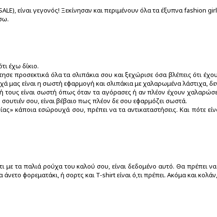
LE), είναι γεγονός! Ξεκίνησαν και περιμένουν όλα τα έξυπνα fashion gir
σω.
ότι έχω δίκιο.
ησε προσεκτικά όλα τα σλιπάκια σου και ξεχώρισε όσα βλέπεις ότι έχ
ά μας είναι η σωστή εφαρμογή και σλιπάκια με χαλαρωμένα λάστιχα, δεν
ή τους είναι σωστή όπως όταν τα αγόρασες ή αν πλέον έχουν χαλαρώσει
υ σουτιέν σου, είναι βέβαιο πως πλέον δε σου εφαρμόζει σωστά.
ας» κάποια εσώρουχά σου, πρέπει να τα αντικαταστήσεις. Και πότε είνα
πίτι με τα παλιά ρούχα του καλού σου, είναι δεδομένο αυτό. Θα πρέπει
άνετο φορεματάκι, ή σορτς και T-shirt είναι ό,τι πρέπει. Ακόμα και κολάν, 