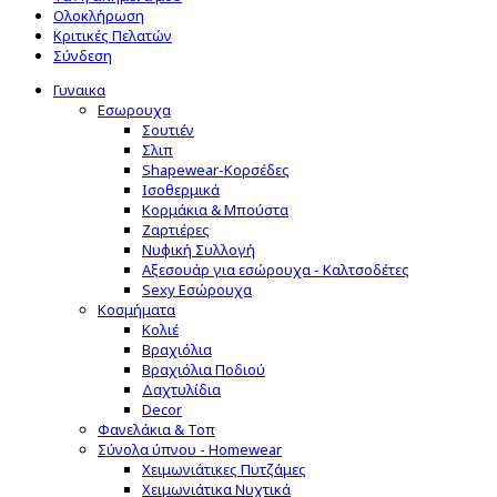
Ολοκλήρωση
Κριτικές Πελατών
Σύνδεση
Γυναικα
Εσωρουχα
Σουτιέν
Σλιπ
Shapewear-Κορσέδες
Ισοθερμικά
Κορμάκια & Μπούστα
Ζαρτιέρες
Νυφική Συλλογή
Αξεσουάρ για εσώρουχα - Καλτσοδέτες
Sexy Εσώρουχα
Κοσμήματα
Κολιέ
Βραχιόλια
Βραχιόλια Ποδιού
Δαχτυλίδια
Decor
Φανελάκια & Τοπ
Σύνολα ύπνου - Homewear
Χειμωνιάτικες Πυτζάμες
Χειμωνιάτικα Νυχτικά