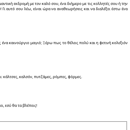
ντική εκδρομή με τον καλό σου, ένα διήμερο με τις κολλητές σου ή την
ι αυτό σου λέω, είναι ώρα να αναθεωρήσεις και να διαλέξει έστω ένα
ς ένα καινούργιο μαγιό; Ξέρω πως το θέλεις πολύ και η φετινή κολεξιόν
ι: κάλτσες, καλσόν, πυτζάμες, ρόμπες, φόρμες.
ι, εσύ θα τα βλέπεις!