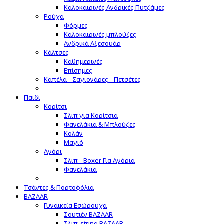
Καλοκαιρινές Ανδρικές Πυτζάμες
Ρούχα
Φόρμες
Καλοκαιρινές μπλούζες
Ανδρικά Αξεσουάρ
Κάλτσες
Καθημερινές
Επίσημες
Καπέλα - Σαγιονάρες - Πετσέτες
Παιδι
Κορίτσι
Σλιπ για Κορίτσια
Φανελάκια & Μπλούζες
Κολάν
Μαγιό
Αγόρι
Σλιπ - Boxer Για Αγόρια
Φανελάκια
Τσάντες & Πορτοφόλια
BAZAAR
Γυναικεία Εσώρουχα
Σουτιέν BAZAAR
Σλιπ-string BAZAAR