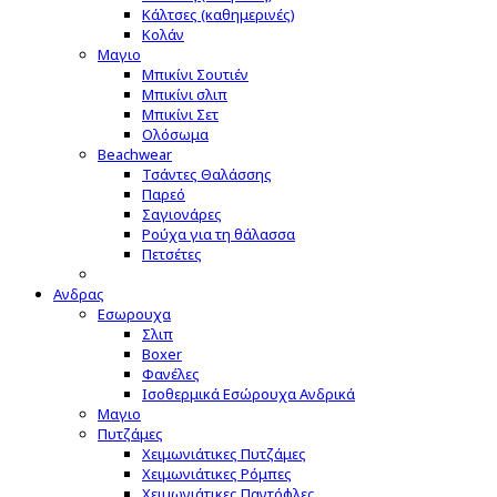
Κάλτσες (καθημερινές)
Κολάν
Μαγιο
Μπικίνι Σουτιέν
Μπικίνι σλιπ
Μπικίνι Σετ
Ολόσωμα
Beachwear
Τσάντες Θαλάσσης
Παρεό
Σαγιονάρες
Ρούχα για τη θάλασσα
Πετσέτες
Ανδρας
Εσωρουχα
Σλιπ
Boxer
Φανέλες
Ισοθερμικά Εσώρουχα Ανδρικά
Μαγιο
Πυτζάμες
Χειμωνιάτικες Πυτζάμες
Χειμωνιάτικες Ρόμπες
Χειμωνιάτικες Παντόφλες