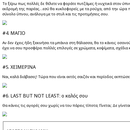
Το ξέρω πως πολλές δε θέλετε να φοράτε πυτζάμες ή νυχτικά στον ύπνο
εκδρομή της παρέας…εσύ θα κυκλοφορείς με τα ρούχα, από την ώρα πο
σύνολο ύπνου, ανάλογα με το στυλ και τις προτιμήσεις σου.
#4. ΜΑΓΙΟ
Αν δεν έχεις ήδη ξεκινήσει τα μπάνια στη θάλασσα, θα το κάνεις οσονο
έχει να σου προσφέρει πολλές επιλογές σε χρώματα, κοψίματα, σχέδια 
#5. ΧΕΙΜΕΡΙΝΑ
Ναι, καλά διάβασες! Τώρα που είναι εκτός σαιζόν και περίοδος εκπτώσεω
#6. LAST BUT NOT LEAST: ο καλός σου
Θα κάνεις τις αγορές σου χωρίς να του πάρεις τίποτα; Γίνεται; Δε γίνετ