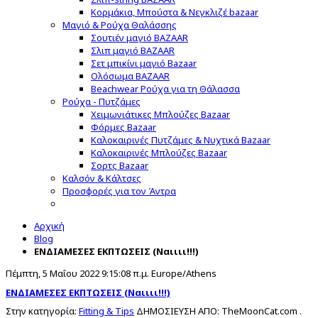
Κορμάκια, Μπούστα & Νεγκλιζέ bazaar
Μαγιό & Ρούχα Θαλάσσης
Σουτιέν μαγιό BAZAAR
Σλιπ μαγιό BAZAAR
Σετ μπικίνι μαγιό Bazaar
Ολόσωμα BAZAAR
Beachwear Ρούχα για τη Θάλασσα
Ρούχα - Πυτζάμες
Χειμωνιάτικες Μπλούζες Bazaar
Φόρμες Bazaar
Καλοκαιρινές Πυτζάμες & Νυχτικά Bazaar
Καλοκαιρινές Μπλούζες Bazaar
Σορτς Bazaar
Καλσόν & Κάλτσες
Προσφορές για τον Άντρα
Αρχική
Blog
ΕΝΔΙΑΜΕΣΕΣ ΕΚΠΤΩΣΕΙΣ (Ναιιιι!!!)
Πέμπτη, 5 Μαΐου 2022 9:15:08 π.μ. Europe/Athens
ΕΝΔΙΑΜΕΣΕΣ ΕΚΠΤΩΣΕΙΣ (Ναιιιι!!!)
Στην κατηγορία:
Fitting & Tips
ΔΗΜΟΣΙΕΥΣΗ ΑΠΟ:
TheMoonCat.com .