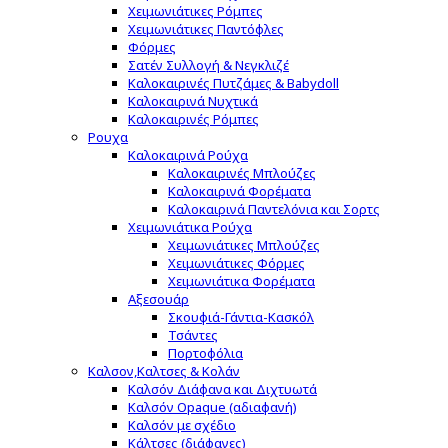
Χειμωνιάτικες Ρόμπες
Χειμωνιάτικες Παντόφλες
Φόρμες
Σατέν Συλλογή & Νεγκλιζέ
Καλοκαιρινές Πυτζάμες & Babydoll
Καλοκαιρινά Νυχτικά
Καλοκαιρινές Ρόμπες
Ρουχα
Καλοκαιρινά Ρούχα
Καλοκαιρινές Μπλούζες
Καλοκαιρινά Φορέματα
Καλοκαιρινά Παντελόνια και Σορτς
Χειμωνιάτικα Ρούχα
Χειμωνιάτικες Μπλούζες
Χειμωνιάτικες Φόρμες
Χειμωνιάτικα Φορέματα
Αξεσουάρ
Σκουφιά-Γάντια-Κασκόλ
Τσάντες
Πορτοφόλια
Καλσον,Καλτσες & Κολάν
Καλσόν Διάφανα και Διχτυωτά
Καλσόν Opaque (αδιαφανή)
Καλσόν με σχέδιο
Κάλτσες (διάφανες)